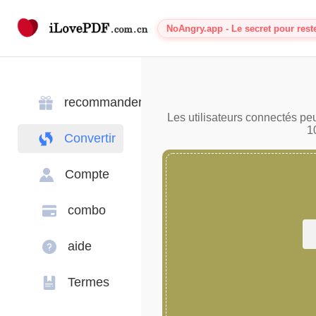
NoAngry.app - Le secret pour rest
recommander
Les utilisateurs connectés pe
1
Convertir
Compte
combo
aide
Termes