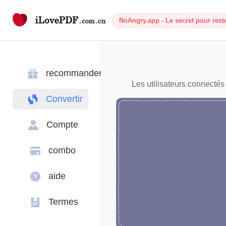
NoAngry.app - Le secret pour rest
recommander
Les utilisateurs connectés
Convertir
Compte
combo
aide
Termes