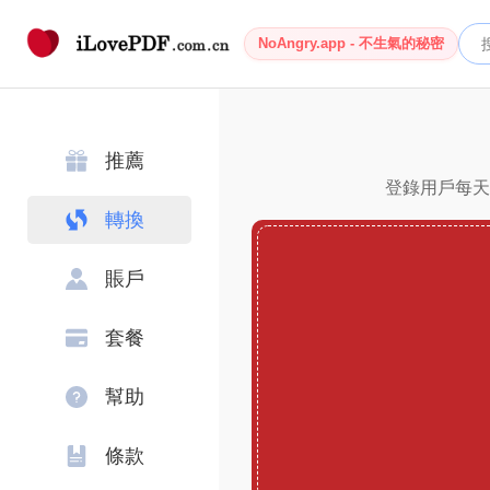
NoAngry.app - 不生氣的秘密
推薦
登錄用戶每天可
轉換
賬戶
套餐
幫助
條款