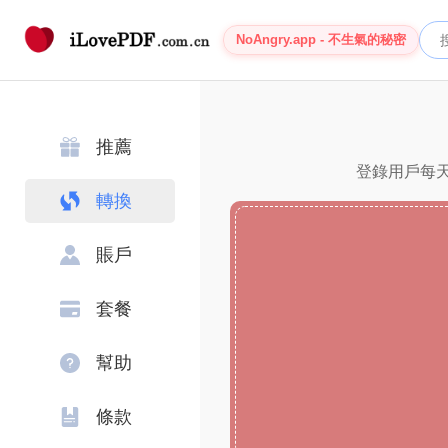
NoAngry.app - 不生氣的秘密
推薦
登錄用戶每天
轉換
賬戶
套餐
幫助
條款