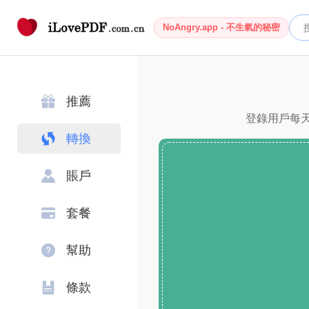
NoAngry.app - 不生氣的秘密
推薦
登錄用戶每天
轉換
賬戶
套餐
幫助
條款