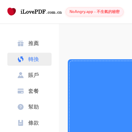
NoAngry.app - 不生氣的秘密
推薦
轉換
賬戶
套餐
幫助
條款