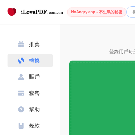
NoAngry.app - 不生氣的秘密
推薦
登錄用戶每天
轉換
賬戶
套餐
幫助
條款