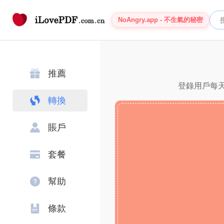
NoAngry.app - 不生氣的秘密
推薦
登錄用戶每天
轉換
賬戶
套餐
幫助
條款