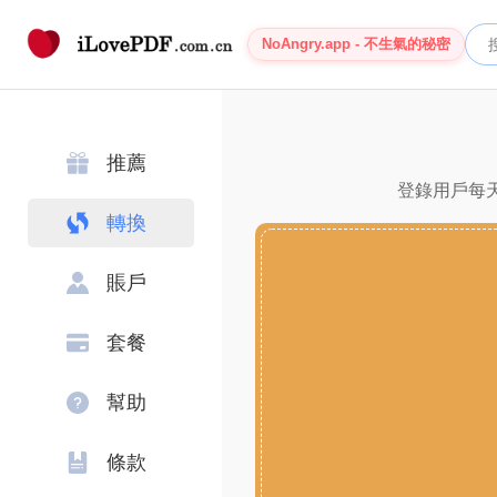
NoAngry.app - 不生氣的秘密
推薦
登錄用戶每天
轉換
賬戶
套餐
幫助
條款