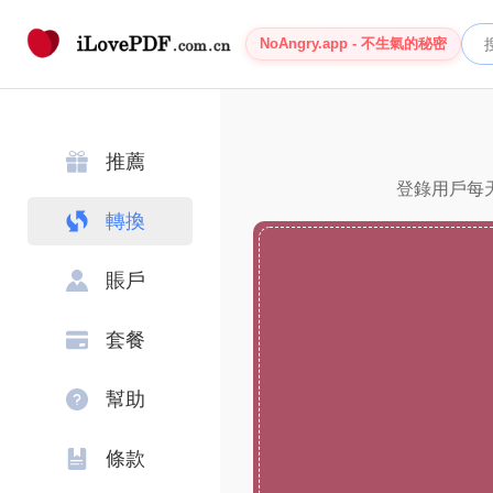
NoAngry.app - 不生氣的秘密
推薦
登錄用戶每天
轉換
賬戶
套餐
幫助
條款