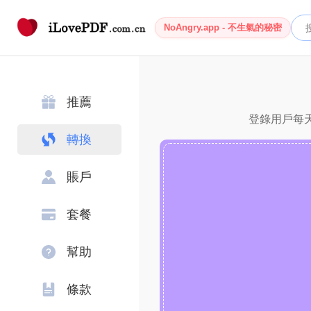
NoAngry.app - 不生氣的秘密
推薦
登錄用戶每天
轉換
賬戶
套餐
幫助
條款