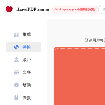
NoAngry.app - 不生氣的秘密
推薦
登錄用戶每天
轉換
賬戶
套餐
幫助
條款