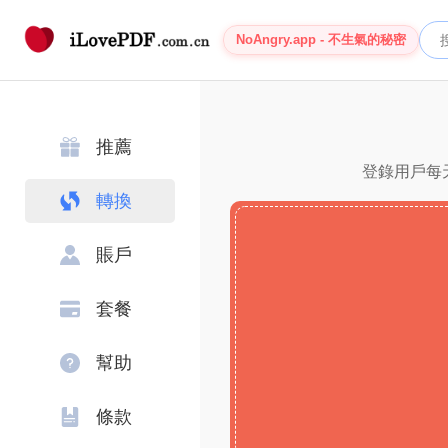
NoAngry.app - 不生氣的秘密
推薦
登錄用戶每天
轉換
賬戶
套餐
幫助
條款