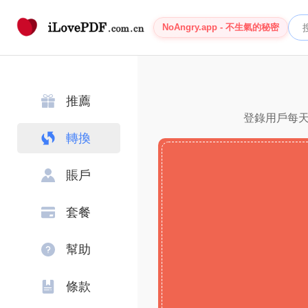
NoAngry.app - 不生氣的秘密
推薦
登錄用戶每天
轉換
賬戶
套餐
幫助
條款