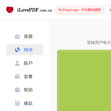
NoAngry.app - 不生氣的秘密
推薦
登錄用戶每天可
轉換
賬戶
套餐
幫助
條款