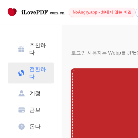
NoAngry.app - 화내지 않는 비결
추천하
다
로그인 사용자는 Webp를 JPE
전환하
다
계정
콤보
돕다