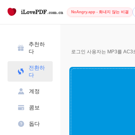
NoAngry.app - 화내지 않는 비결
추천하
다
로그인 사용자는 MP3를 AC3
전환하
다
계정
콤보
돕다