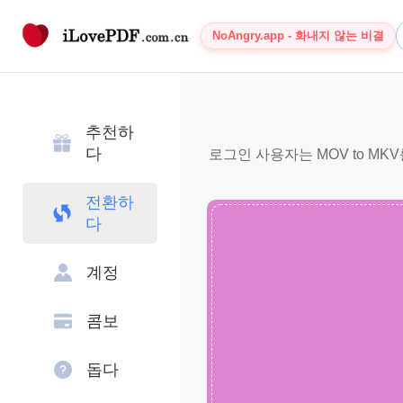
NoAngry.app - 화내지 않는 비결
추천하
다
로그인 사용자는 MOV to MK
전환하
다
계정
콤보
돕다