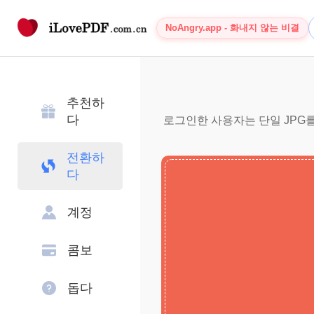
NoAngry.app - 화내지 않는 비결
추천하
다
로그인한 사용자는 단일 JPG를 
전환하
다
계정
콤보
돕다