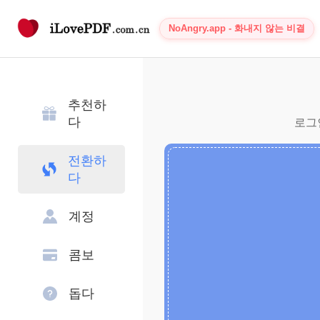
NoAngry.app - 화내지 않는 비결
추천하
다
로그인
전환하
다
계정
콤보
돕다