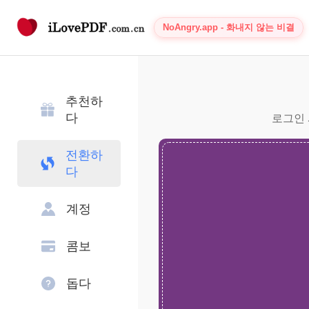
NoAngry.app - 화내지 않는 비결
추천하
다
로그인 
전환하
다
계정
콤보
돕다