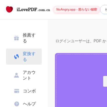
NoAngry.app - 怒らない秘密
推薦す
る
ログインユーザーは、PDF から
変換す
る
アカウ
ント
コンボ
ヘルプ