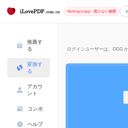
NoAngry.app - 怒らない秘密
推薦す
る
ログインユーザーは、OGG から
変換す
る
アカウ
ント
コンボ
ヘルプ