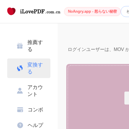
NoAngry.app - 怒らない秘密
推薦す
る
ログインユーザーは、MOV から
変換す
る
アカウ
ント
コンボ
ヘルプ