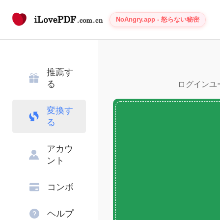
NoAngry.app - 怒らない秘密
推薦す
る
ログインユー
変換す
る
アカウ
ント
コンボ
ヘルプ