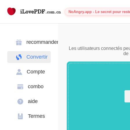
NoAngry.app - Le secret pour rest
recommander
Les utilisateurs connectés peu
de 
Convertir
Compte
combo
aide
Termes