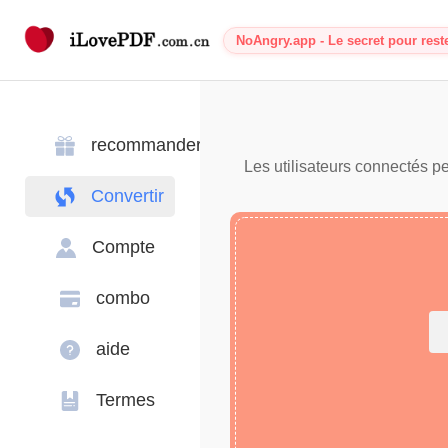
NoAngry.app - Le secret pour rest
recommander
Les utilisateurs connectés p
Convertir
Compte
combo
aide
Termes