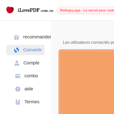
NoAngry.app - Le secret pour rest
recommander
Les utilisateurs connectés p
Convertir
Compte
combo
aide
Termes