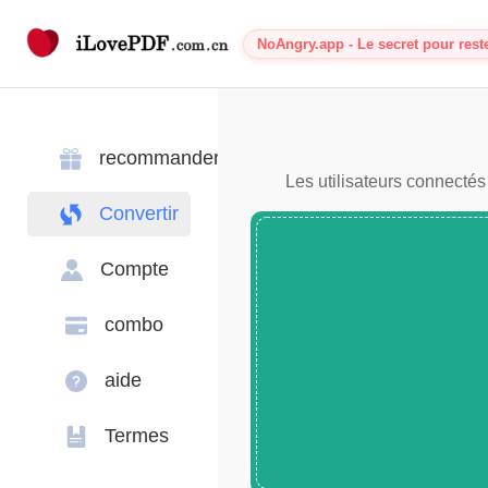
NoAngry.app - Le secret pour rest
recommander
Les utilisateurs connectés
Convertir
Compte
combo
aide
Termes