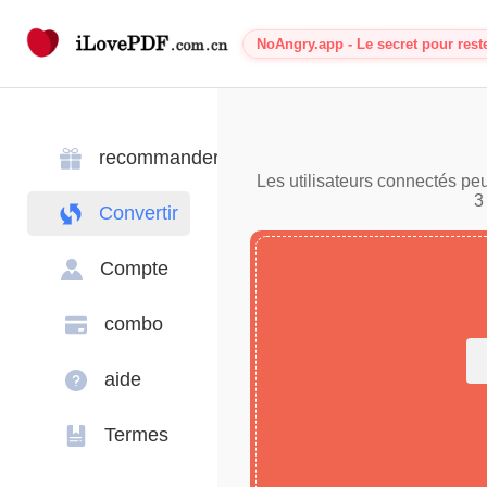
NoAngry.app - Le secret pour rest
recommander
Les utilisateurs connectés pe
3
Convertir
Compte
combo
aide
Termes