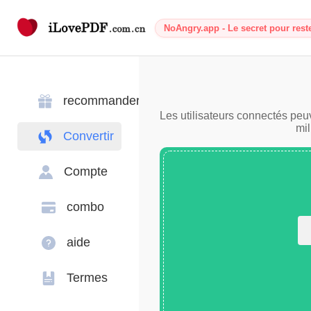
NoAngry.app - Le secret pour rest
recommander
Les utilisateurs connectés peu
mil
Convertir
Compte
combo
aide
Termes