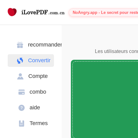
NoAngry.app - Le secret pour rest
recommander
Les utilisateurs co
Convertir
Compte
combo
aide
Termes